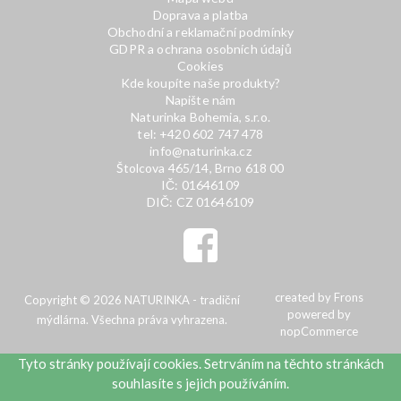
Doprava a platba
Obchodní a reklamační podmínky
GDPR a ochrana osobních údajů
Cookies
Kde koupíte naše produkty?
Napište nám
Naturinka Bohemia, s.r.o.
tel: +420 602 747 478
info@naturinka.cz
Štolcova 465/14, Brno 618 00
IČ: 01646109
DIČ: CZ 01646109
created by
Frons
Copyright © 2026 NATURINKA - tradiční
powered by
mýdlárna. Všechna práva vyhrazena.
nopCommerce
Tyto stránky používají cookies. Setrváním na těchto stránkách
souhlasíte s jejich používáním.