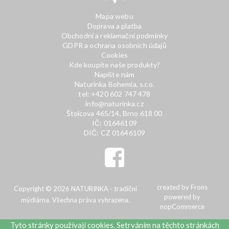
Mapa webu
Doprava a platba
Obchodní a reklamační podmínky
GDPR a ochrana osobních údajů
Cookies
Kde koupíte naše produkty?
Napište nám
Naturinka Bohemia, s.r.o.
tel: +420 602 747 478
info@naturinka.cz
Štolcova 465/14, Brno 618 00
IČ: 01646109
DIČ: CZ 01646109
created by
Frons
Copyright © 2026 NATURINKA - tradiční
powered by
mýdlárna. Všechna práva vyhrazena.
nopCommerce
Tyto stránky používají cookies. Setrváním na těchto stránkách