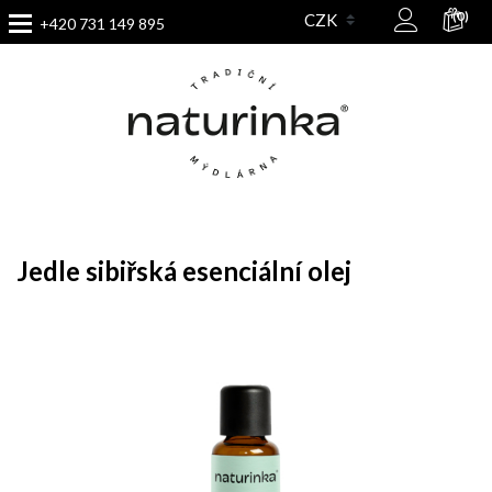
(0)
+420 731 149 895
Jedle sibiřská esenciální olej