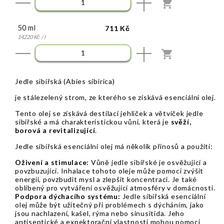
KOUPIT
50 ml
711 Kč
14220 Kč / l
KOUPIT
Jedle sibiřská (Abies sibirica)
je stálezelený strom, ze kterého se získává esenciální olej.
Tento olej se získává destilací jehliček a větviček jedle
sibiřské a má charakteristickou vůni, která je
svěží,
borová a revitalizující
.
Jedle sibiřská esenciální olej má několik přínosů a použití:
Oživení a stimulace:
Vůně jedle sibiřské je osvěžující a
povzbuzující. Inhalace tohoto oleje může pomoci zvýšit
energii, povzbudit mysl a zlepšit koncentraci. Je také
oblíbený pro vytváření osvěžující atmosféry v domácnosti.
Podpora dýchacího systému:
Jedle sibiřská esenciální
olej může být užitečný při problémech s dýcháním, jako
jsou nachlazení, kašel, rýma nebo sinusitida. Jeho
antiseptické a expektorační vlastnosti mohou pomoci