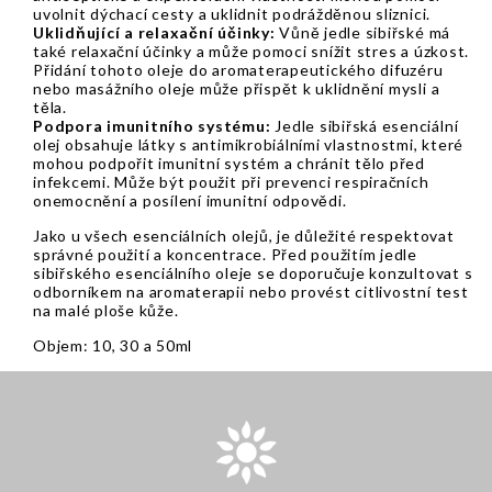
uvolnit dýchací cesty a uklidnit podrážděnou sliznici.
Uklidňující a relaxační účinky:
Vůně jedle sibiřské má
také relaxační účinky a může pomoci snížit stres a úzkost.
Přidání tohoto oleje do aromaterapeutického difuzéru
nebo masážního oleje může přispět k uklidnění mysli a
těla.
Podpora imunitního systému:
Jedle sibiřská esenciální
olej obsahuje látky s antimikrobiálními vlastnostmi, které
mohou podpořit imunitní systém a chránit tělo před
infekcemi. Může být použit při prevenci respiračních
onemocnění a posílení imunitní odpovědi.
Jako u všech esenciálních olejů, je důležité respektovat
správné použití a koncentrace. Před použitím jedle
sibiřského esenciálního oleje se doporučuje konzultovat s
odborníkem na aromaterapii nebo provést citlivostní test
na malé ploše kůže.
Objem: 10, 30 a 50ml