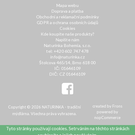
Mapa webu
Doprava a platba
Obchodní a reklamační podmínky
GDPR a ochrana osobních údajů
Cookies
Kde koupíte naše produkty?
Napište nám
Naturinka Bohemia, s.r.o.
tel: +420 602 747 478
info@naturinka.cz
Štolcova 465/14, Brno 618 00
IČ: 01646109
DIČ: CZ 01646109
created by
Frons
Copyright © 2026 NATURINKA - tradiční
powered by
mýdlárna. Všechna práva vyhrazena.
nopCommerce
Tyto stránky používají cookies. Setrváním na těchto stránkách
souhlasíte s jejich používáním.