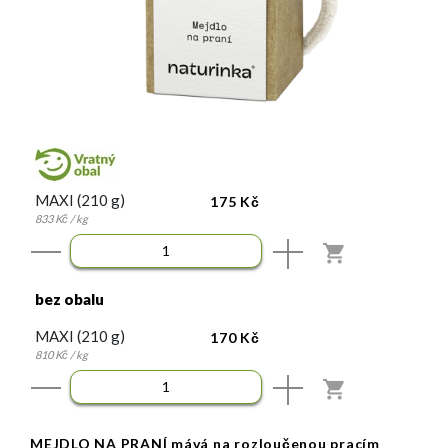
MAXI (210 g)
175 Kč
833 Kč / kg
KOUPIT
bez obalu
MAXI (210 g)
170 Kč
810 Kč / kg
KOUPIT
MEJDLO NA PRANÍ mává na rozloučenou pracím