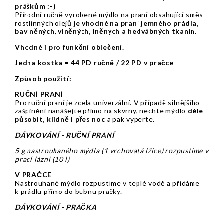
práškům :-)
Přírodní ručně vyrobené mýdlo na praní obsahující směs
rostlinných olejů
je vhodné na praní jemného prádla,
bavlněných, vlněných, lněných a hedvábných tkanin
.
Vhodné i pro funkční oblečení.
Jedna kostka = 44 PD ručně / 22 PD v pračce
Způsob použití:
RUČNÍ PRANÍ
Pro ruční praní je zcela univerzální. V případě silnějšího
zašpinění nanášejte přímo na skvrny, nechte mýdlo
déle
působit, klidně i přes noc
a pak vyperte.
DÁVKOVÁNÍ - RUČNÍ PRANÍ
5 g nastrouhaného mýdla (1 vrchovatá lžíce) rozpustíme v
prací lázni (10 l)
V PRAČCE
Nastrouhané mýdlo rozpustíme v teplé vodě a přidáme
k prádlu přímo do bubnu pračky.
DÁVKOVÁNÍ - PRAČKA