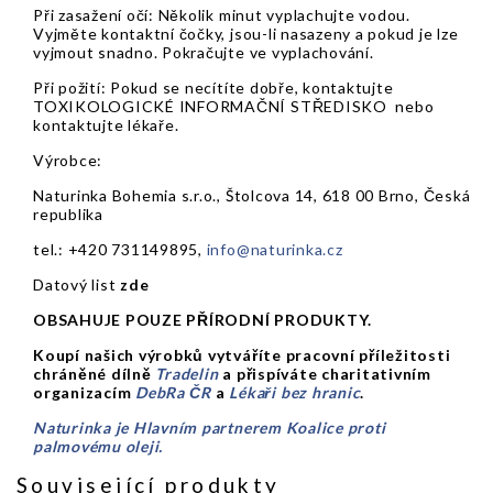
Při zasažení očí: Několik minut vyplachujte vodou.
Vyjměte kontaktní čočky, jsou-li nasazeny a pokud je lze
vyjmout snadno. Pokračujte ve vyplachování.
Při požití: Pokud se necítíte dobře, kontaktujte
TOXIKOLOGICKÉ INFORMAČNÍ STŘEDISKO nebo
kontaktujte lékaře.
Výrobce:
Naturinka Bohemia s.r.o., Štolcova 14, 618 00 Brno, Česká
republika
tel.: +420 731149895,
info@naturinka.cz
Datový list
z
de
OBSAHUJE POUZE PŘÍRODNÍ PRODUKTY.
Koupí našich výrobků vytváříte pracovní příležitosti
chráněné dílně
Tradelin
a přispíváte charitativním
organizacím
DebRa ČR
a
Lékaři bez hranic
.
Naturinka je Hlavním partnerem Koalice proti
palmovému oleji.
Související produkty