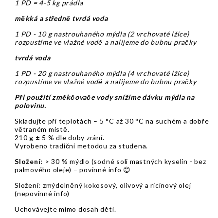
1 PD = 4-5 kg prádla
měkká a středně tvrdá voda
1 PD - 10 g nastrouhaného mýdla (2 vrchovaté lžíce)
rozpustíme ve vlažné vodě a nalijeme do bubnu pračky
tvrdá voda
1 PD - 20 g nastrouhaného mýdla (4 vrchovaté lžíce)
rozpustíme ve vlažné vodě a nalijeme do bubnu pračky
Při použití změkčovače vody snížíme dávku mýdla na
polovinu.
Skladujte při teplotách – 5 °C až 30 °C na suchém a dobře
větraném místě.
210 g ± 5 % dle doby zrání.
Vyrobeno tradiční metodou za studena.
Složení:
> 30 % mýdlo (sodné soli mastných kyselin - bez
palmového oleje) – povinné info 😊
Složení: zmýdelněný kokosový, olivový a ricinový olej
(nepovinné info)
Uchovávejte mimo dosah dětí.