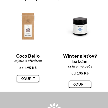
Coco Bello
Winter pleťový
mýdlo s citrátem
balzám
ochranná péče
od 195 Kč
od 195 Kč
KOUPIT
KOUPIT