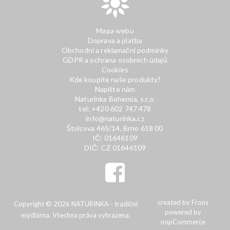
Mapa webu
Doprava a platba
Obchodní a reklamační podmínky
GDPR a ochrana osobních údajů
Cookies
Kde koupíte naše produkty?
Napište nám
Naturinka Bohemia, s.r.o.
tel: +420 602 747 478
info@naturinka.cz
Štolcova 465/14, Brno 618 00
IČ: 01646109
DIČ: CZ 01646109
created by
Frons
Copyright © 2026 NATURINKA - tradiční
powered by
mýdlárna. Všechna práva vyhrazena.
nopCommerce