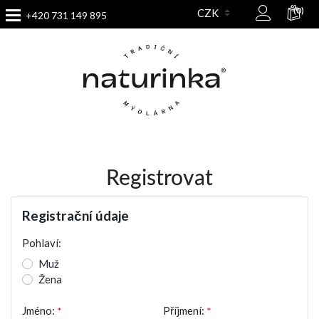
(0)
+420 731 149 895
Registrovat
Registrační údaje
Pohlaví:
Muž
Žena
Jméno:
*
Příjmení:
*