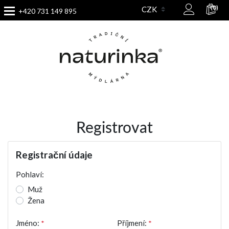
(0)
+420 731 149 895
Registrovat
Registrační údaje
Pohlaví:
Muž
Žena
Jméno:
*
Příjmení:
*