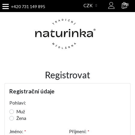
(0)
+420 731 149 895
Registrovat
Registrační údaje
Pohlaví:
Muž
Žena
Jméno:
*
Příjmení:
*