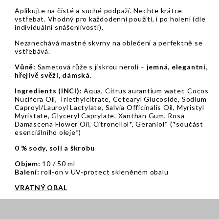
Aplikujte na čisté a suché podpaží. Nechte krátce
vstřebat. Vhodný pro každodenní použití, i po holení (dle
individuální snášenlivosti).
Nezanechává mastné skvrny na oblečení a perfektně se
vstřebává.
Vůně:
Sametová růže s jiskrou neroli –
jemná, elegantní,
hřejivě svěží, dámská.
Ingredients (INCI):
Aqua, Citrus aurantium water, Cocos
Nucifera Oil, Triethylcitrate, Cetearyl Glucoside, Sodium
Caproyl/Lauroyl Lactylate, Salvia Officinalis Oil, Myristyl
Myristate, Glyceryl Caprylate, Xanthan Gum, Rosa
Damascena Flower Oil, Citronellol*, Geraniol* (*součást
esenciálního oleje*)
0 % sody, solí a škrobu
Objem:
10 / 50 ml
Balení:
roll-on v UV-protect skleněném obalu
VRATNÝ OBAL