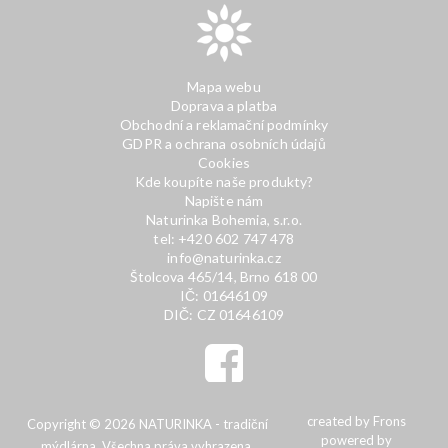
Mapa webu
Doprava a platba
Obchodní a reklamační podmínky
GDPR a ochrana osobních údajů
Cookies
Kde koupíte naše produkty?
Napište nám
Naturinka Bohemia, s.r.o.
tel: +420 602 747 478
info@naturinka.cz
Štolcova 465/14, Brno 618 00
IČ: 01646109
DIČ: CZ 01646109
created by
Frons
Copyright © 2026 NATURINKA - tradiční
powered by
mýdlárna. Všechna práva vyhrazena.