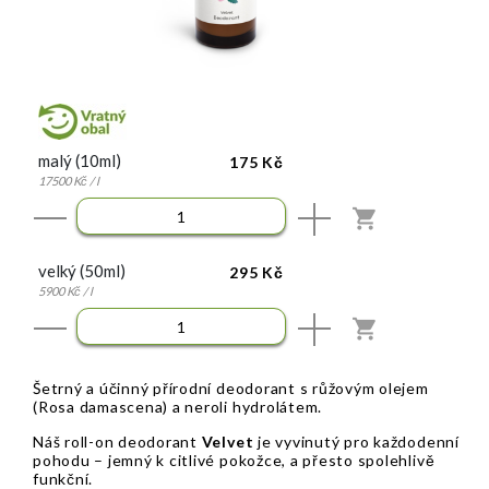
malý (10ml)
175 Kč
17500 Kč / l
KOUPIT
velký (50ml)
295 Kč
5900 Kč / l
KOUPIT
Šetrný a účinný přírodní deodorant s růžovým olejem
(Rosa damascena) a neroli hydrolátem.
Náš roll-on deodorant
Velvet
je vyvinutý pro každodenní
pohodu – jemný k citlivé pokožce, a přesto spolehlivě
funkční.