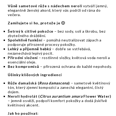
Vůně sametové růže s nádechem neroli
vytváří jemný,
elegantně ženský akord, který vás podrží od rána do
večera.
Zamilujete si ho, protože je
🙂
Šetrný k citlivé pokožce
– bez sody, solí a škrobu, bez
zbytečného dráždění.
Spolehlivě funkční
– pomáhá neutralizovat zápach a
podporuje přirozené procesy pokožky.
Lehký a příjemně hebký
– dobře se vstřebává,
nezanechává lepivý pocit.
Přírodní složení
– rostlinné složky, květová voda neroli a
esenciální oleje.
Bez kompromisů
– přirozená ochrana do každé nepohody.
Účinky klíčových ingrediencí
Růže damašská (
Rosa damascena
)
– sametově květinový
tón, který zjemní kompozici a zanechá elegantní, čistý
dojem.
Neroli hydrolát (
Citrus aurantium amara
Flower Water)
– jemně osvěží, podpoří komfort pokožky a dodá jiskřivě
květinový akcent.
Jak ho používat: